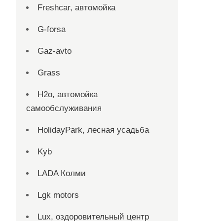
Freshcar, автомойка
G-forsa
Gaz-avto
Grass
H2o, автомойка
самообслуживания
HolidayPark, лесная усадьба
Kyb
LADA Колми
Lgk motors
Lux, оздоровительный центр