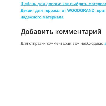
Н
Щебень для дороги: как выбрать материа
а
Декинг для террасы от WOODGRAND: крит
надёжного материала
в
и
Добавить комментарий
г
а
Для отправки комментария вам необходимо
ц
и
я
п
о
з
а