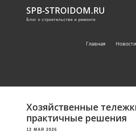
П
SPB-STROIDOM.RU
р
Блог о строительстве и ремонте
о
м
о
Главная
Новост
т
а
т
ь
к
с
о
Хозяйственные тележки
д
е
практичные решения
р
12 МАЯ 2026
ж