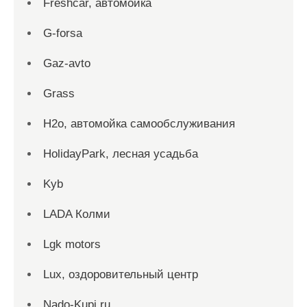
Freshcar, автомойка
G-forsa
Gaz-avto
Grass
H2o, автомойка самообслуживания
HolidayPark, лесная усадьба
Kyb
LADA Колми
Lgk motors
Lux, оздоровительный центр
Nado-Kupi.ru