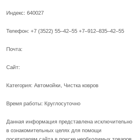
и
м
Индекс:
640027
о
м
Телефон:
+7 (3522) 55‒42‒55 +7‒912‒835‒42‒55
у
Почта:
Cайт:
Категория:
Автомойки, Чистка ковров
Время работы:
Круглосуточно
Данная информация представлена исключительно
в ознакомительных целях для помощи
посетителям сайта в поиске необходимых товаров