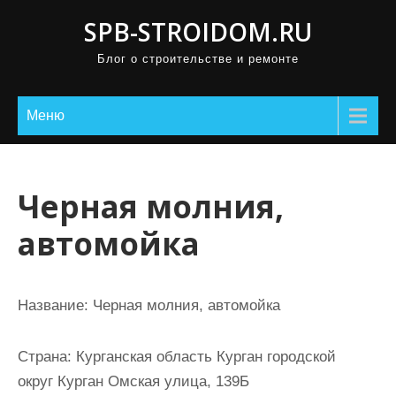
П
SPB-STROIDOM.RU
р
Блог о строительстве и ремонте
о
м
о
Меню
т
а
т
Черная молния,
ь
автомойка
к
с
о
Название:
Черная молния, автомойка
д
е
Страна:
Курганская область Курган городской
р
округ Курган Омская улица, 139Б
ж