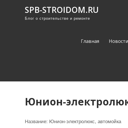
П
SPB-STROIDOM.RU
р
Блог о строительстве и ремонте
о
м
о
Главная
Новост
т
а
т
ь
к
с
о
Юнион-электролюк
д
е
р
Название:
Юнион-электролюкс, автомойка
ж