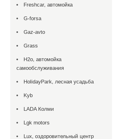
Freshcar, автомойка
G-forsa
Gaz-avto
Grass
H2o, автомойка
самообслуживания
HolidayPark, лесная усадьба
Kyb
LADA Колми
Lgk motors
Lux, оздоровительный центр