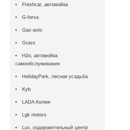
Freshcar, автомойка
G-forsa
Gaz-avto
Grass
H2o, автомойка
самообслуживания
HolidayPark, лесная усадьба
Kyb
LADA Колми
Lgk motors
Lux, оздоровительный центр