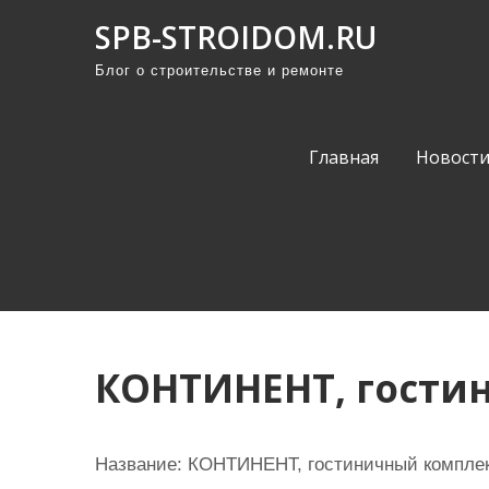
П
SPB-STROIDOM.RU
р
Блог о строительстве и ремонте
о
м
о
Главная
Новост
т
а
т
ь
к
с
о
КОНТИНЕНТ, гости
д
е
р
Название:
КОНТИНЕНТ, гостиничный компле
ж