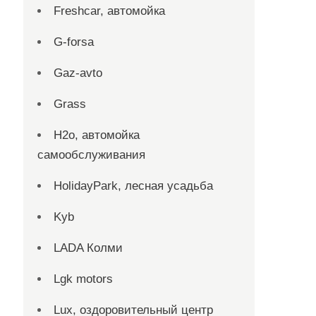
Freshcar, автомойка
G-forsa
Gaz-avto
Grass
H2o, автомойка
самообслуживания
HolidayPark, лесная усадьба
Kyb
LADA Колми
Lgk motors
Lux, оздоровительный центр