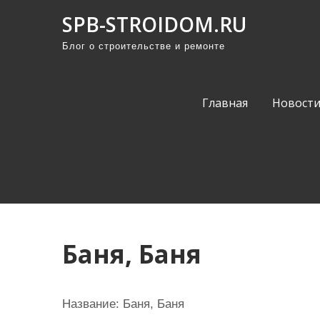
П
SPB-STROIDOM.RU
р
Блог о строительстве и ремонте
о
м
о
Главная
Новост
т
а
т
ь
к
с
о
Баня, Баня
д
е
р
Название:
Баня, Баня
ж