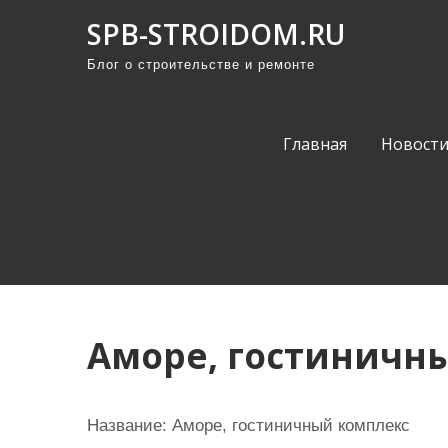
П
SPB-STROIDOM.RU
р
Блог о строительстве и ремонте
о
м
о
Главная
Новост
т
а
т
ь
к
с
о
Аморе, гостиничн
д
е
р
Название:
Аморе, гостиничный комплекс
ж