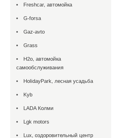
Freshcar, автомойка
G-forsa
Gaz-avto
Grass
H2o, автомойка
самообслуживания
HolidayPark, лесная усадьба
Kyb
LADA Колми
Lgk motors
Lux, оздоровительный центр