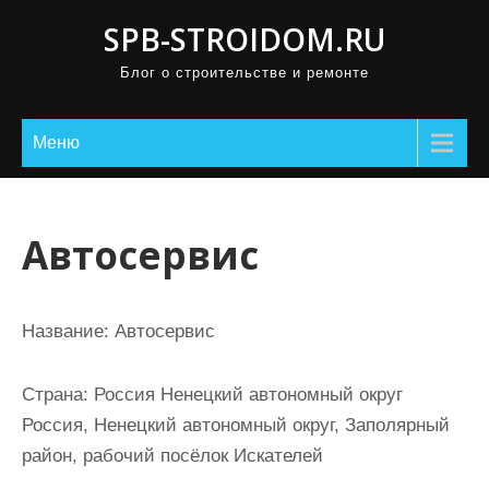
П
SPB-STROIDOM.RU
р
Блог о строительстве и ремонте
о
м
о
Меню
т
а
т
Автосервис
ь
к
с
Название:
Автосервис
о
д
Страна:
Россия Ненецкий автономный округ
е
Россия, Ненецкий автономный округ, Заполярный
р
район, рабочий посёлок Искателей
ж