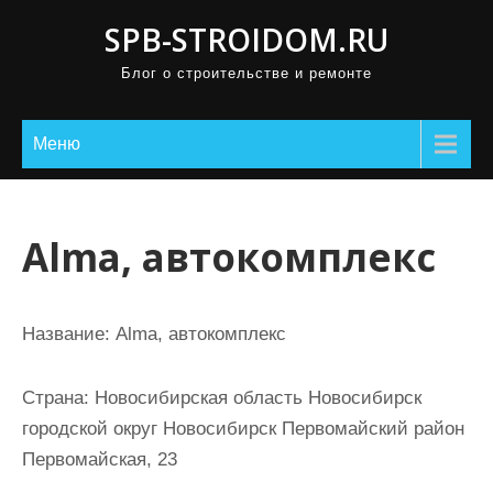
П
SPB-STROIDOM.RU
р
Блог о строительстве и ремонте
о
м
о
Меню
т
а
т
Alma, автокомплекс
ь
к
с
Название:
Alma, автокомплекс
о
д
Страна:
Новосибирская область Новосибирск
е
городской округ Новосибирск Первомайский район
р
Первомайская, 23
ж