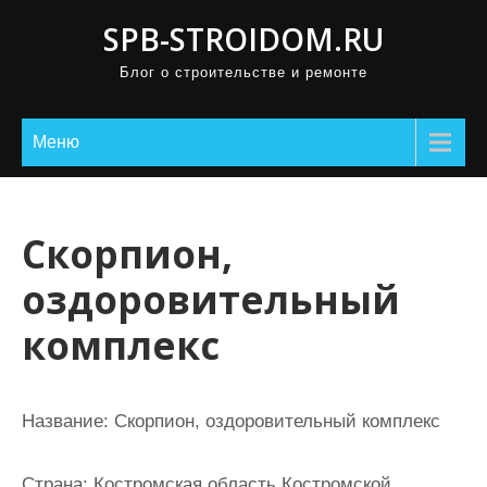
П
SPB-STROIDOM.RU
р
Блог о строительстве и ремонте
о
м
о
Меню
т
а
т
Скорпион,
ь
оздоровительный
к
с
комплекс
о
д
е
Название:
Скорпион, оздоровительный комплекс
р
ж
Страна:
Костромская область Костромской