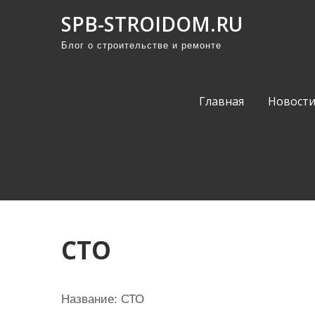
П
SPB-STROIDOM.RU
р
Блог о строительстве и ремонте
о
м
о
Главная
Новост
т
а
т
ь
к
с
о
СТО
д
е
р
Название:
СТО
ж