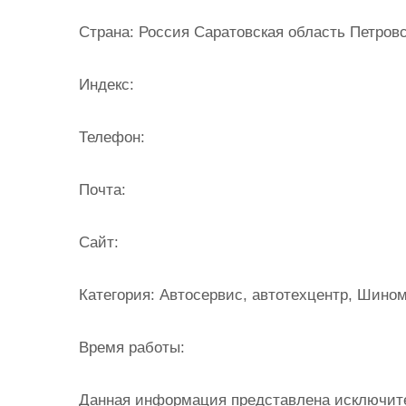
и
Страна:
Россия Саратовская область Петровск
м
о
Индекс:
м
у
Телефон:
Почта:
Cайт:
Категория:
Автосервис, автотехцентр, Шино
Время работы:
Данная информация представлена исключит