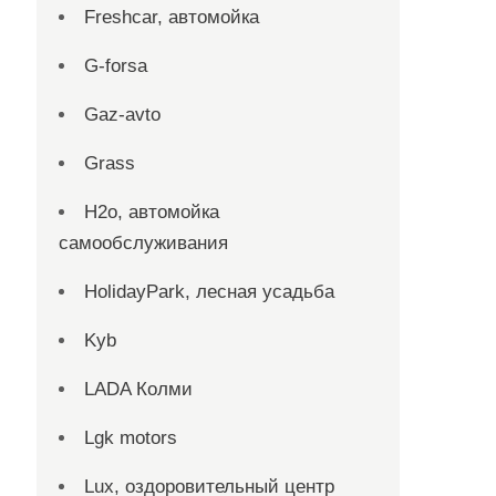
Freshcar, автомойка
G-forsa
Gaz-avto
Grass
H2o, автомойка
самообслуживания
HolidayPark, лесная усадьба
Kyb
LADA Колми
Lgk motors
Lux, оздоровительный центр