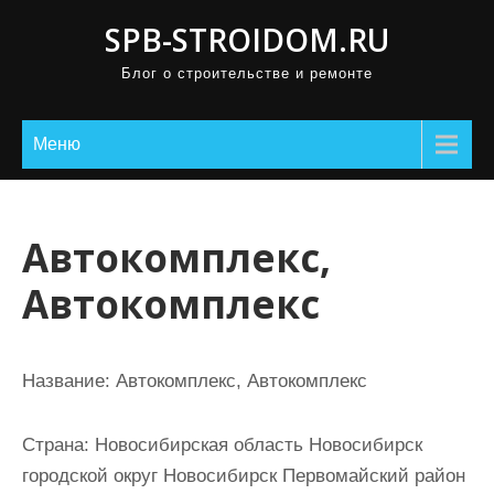
П
SPB-STROIDOM.RU
р
Блог о строительстве и ремонте
о
м
о
Меню
т
а
т
Автокомплекс,
ь
Автокомплекс
к
с
о
Название:
Автокомплекс, Автокомплекс
д
е
Страна:
Новосибирская область Новосибирск
р
городской округ Новосибирск Первомайский район
ж