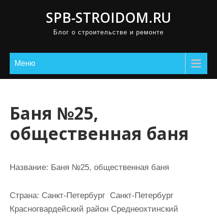
П
SPB-STROIDOM.RU
р
Блог о строительстве и ремонте
о
м
о
Меню
т
а
т
Баня №25,
ь
общественная баня
к
с
о
Название:
Баня №25, общественная баня
д
е
Страна:
Санкт-Петербург Санкт-Петербург
р
Красногвардейский район Среднеохтинский
ж