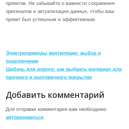
проектов. Не забывайте о важности сохранения
оригиналов и актуализации данных, чтобы ваш
проект был успешным и эффективным.
Н
Электроприводы вентиляции: выбор и
а
подключение
Щебень для дороги: как выбрать материал для
в
прочного и долговечного покрытия
и
г
Добавить комментарий
а
ц
Для отправки комментария вам необходимо
авторизоваться
.
и