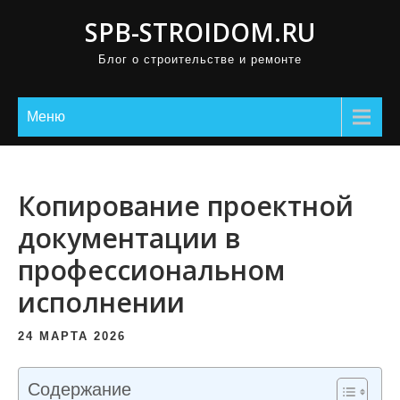
П
SPB-STROIDOM.RU
р
Блог о строительстве и ремонте
о
м
о
Меню
т
а
т
Копирование проектной
ь
документации в
к
профессиональном
с
о
исполнении
д
е
24 МАРТА 2026
р
ж
Содержание