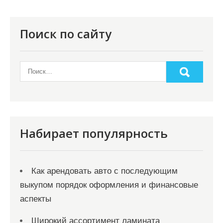
я
п
о
Поиск по сайту
з
а
п
и
с
я
Набирает популярность
м
Как арендовать авто с последующим
выкупом порядок оформления и финансовые
аспекты
Широкий ассортимент ламината