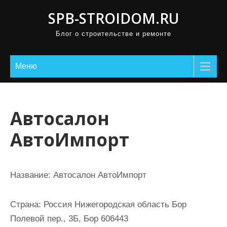
П
SPB-STROIDOM.RU
р
Блог о строительстве и ремонте
о
м
о
Меню
т
а
т
Автосалон
ь
АвтоИмпорт
к
с
о
Название:
Автосалон АвтоИмпорт
д
е
Страна:
Россия Нижегородская область Бор
р
Полевой пер., 3Б, Бор 606443
ж