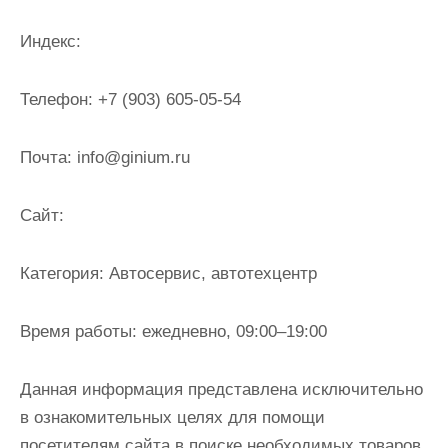
и
м
Индекс:
о
м
Телефон:
+7 (903) 605-05-54
у
Почта:
info@ginium.ru
Cайт:
Категория:
Автосервис, автотехцентр
Время работы:
ежедневно, 09:00–19:00
Данная информация представлена исключительно
в ознакомительных целях для помощи
посетителям сайта в поиске необходимых товаров