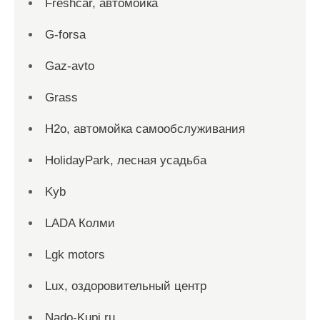
Freshcar, автомойка
G-forsa
Gaz-avto
Grass
H2o, автомойка самообслуживания
HolidayPark, лесная усадьба
Kyb
LADA Колми
Lgk motors
Lux, оздоровительный центр
Nado-Kupi.ru