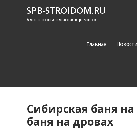
П
SPB-STROIDOM.RU
р
Блог о строительстве и ремонте
о
м
о
Главная
Новост
т
а
т
ь
к
с
о
Сибирская баня на
д
е
баня на дровах
р
ж