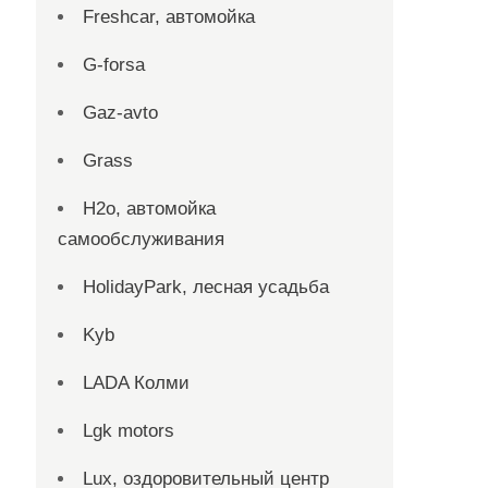
Freshcar, автомойка
G-forsa
Gaz-avto
Grass
H2o, автомойка
самообслуживания
HolidayPark, лесная усадьба
Kyb
LADA Колми
Lgk motors
Lux, оздоровительный центр