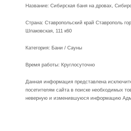
и
Название:
Сибирская баня на дровах, Сибирс
м
о
Страна:
Ставропольский край Ставрополь го
м
Шпаковская, 111 к60
у
Категория:
Бани / Сауны
Время работы:
Круглосуточно
Данная информация представлена исключит
посетителям сайта в поиске необходимых тов
неверную и изменившуюся информацию Админ