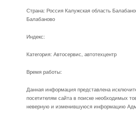
и
Страна:
Россия Калужская область Балабанов
м
Балабаново
о
м
Индекс:
у
Категория:
Автосервис, автотехцентр
Время работы:
Данная информация представлена исключит
посетителям сайта в поиске необходимых тов
неверную и изменившуюся информацию Админ