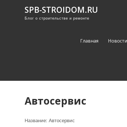
П
SPB-STROIDOM.RU
р
Блог о строительстве и ремонте
о
м
о
Главная
Новост
т
а
т
ь
к
с
о
Автосервис
д
е
р
Название:
Автосервис
ж