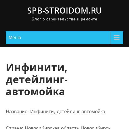
П
SPB-STROIDOM.RU
р
Блог о строительстве и ремонте
о
м
о
Меню
т
а
т
Инфинити,
ь
детейлинг-
к
с
автомойка
о
д
е
Название:
Инфинити, детейлинг-автомойка
р
ж
Страна:
Новосибирская область Новосибирск