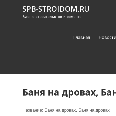
П
SPB-STROIDOM.RU
р
Блог о строительстве и ремонте
о
м
о
Главная
Новост
т
а
т
ь
к
с
о
Баня на дровах, Ба
д
е
р
Название:
Баня на дровах, Баня на дровах
ж