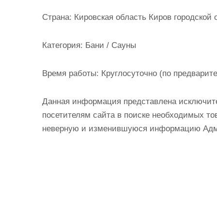
и
Страна:
Кировская область Киров городской о
м
о
Категория:
Бани / Сауны
м
у
Время работы:
Круглосуточно (по предварите
Данная информация представлена исключит
посетителям сайта в поиске необходимых тов
неверную и изменившуюся информацию Админ