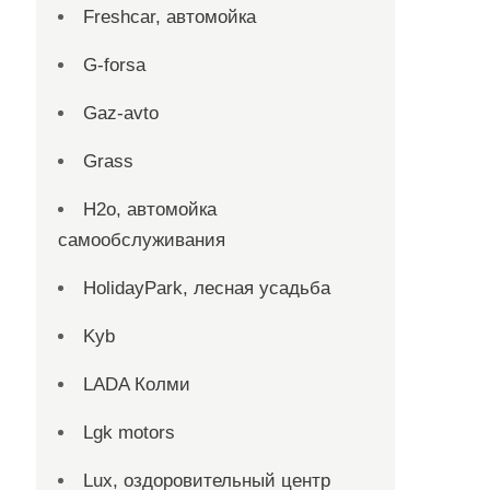
Freshcar, автомойка
G-forsa
Gaz-avto
Grass
H2o, автомойка
самообслуживания
HolidayPark, лесная усадьба
Kyb
LADA Колми
Lgk motors
Lux, оздоровительный центр