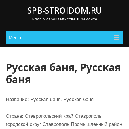
П
SPB-STROIDOM.RU
р
Блог о строительстве и ремонте
о
м
о
Меню
т
а
т
Русская баня, Русская
ь
баня
к
с
о
Название:
Русская баня, Русская баня
д
е
Страна:
Ставропольский край Ставрополь
р
городской округ Ставрополь Промышленный район
ж