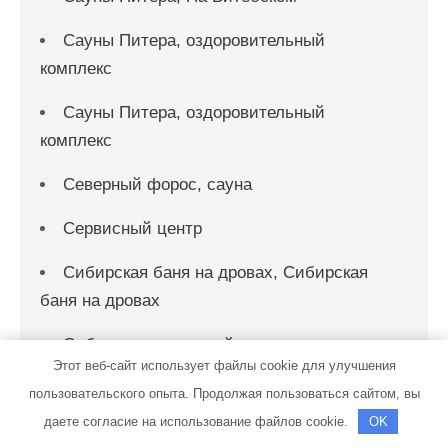
Сауны Питера, оздоровительный
комплекс
Сауны Питера, оздоровительный
комплекс
Северный форос, сауна
Сервисный центр
Сибирская баня на дровах, Сибирская
баня на дровах
Сибирь, гостиничный комплекс
Этот веб-сайт использует файлы cookie для улучшения
СибТракСкан, официальный
пользовательского опыта. Продолжая пользоваться сайтом, вы
дистрибьютор DongFeng, официальный
даете согласие на использование файлов cookie.
OK
дилер Scania, Daewoo, Sitrak