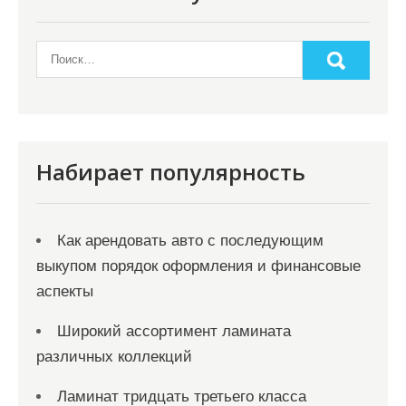
и
м
о
м
у
Набирает популярность
Как арендовать авто с последующим
выкупом порядок оформления и финансовые
аспекты
Широкий ассортимент ламината
различных коллекций
Ламинат тридцать третьего класса