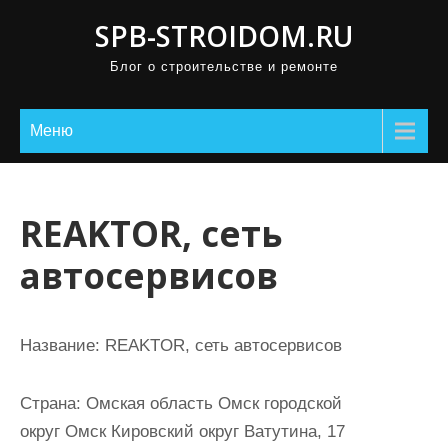
П
SPB-STROIDOM.RU
р
Блог о строительстве и ремонте
о
м
о
Меню
т
а
т
REAKTOR, сеть
ь
автосервисов
к
с
о
Название:
REAKTOR, сеть автосервисов
д
е
Страна:
Омская область Омск городской
р
округ Омск Кировский округ Ватутина, 17
ж