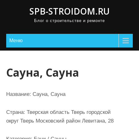
П
SPB-STROIDOM.RU
р
Блог о строительстве и ремонте
о
м
о
Меню
т
а
т
Сауна, Сауна
ь
к
с
Название:
Сауна, Сауна
о
д
Страна:
Тверская область Тверь городской
е
округ Тверь Московский район Левитана, 28
р
ж
Категория:
Бани / Сауны