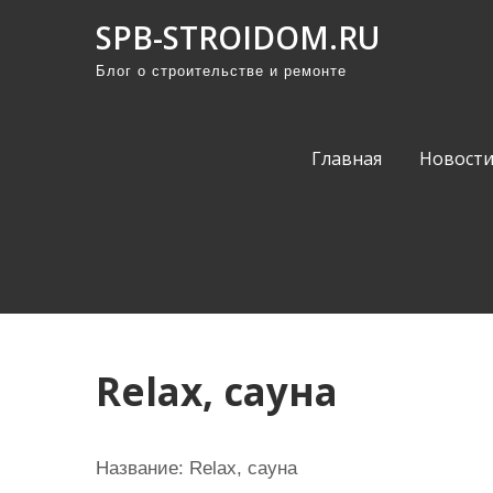
П
SPB-STROIDOM.RU
р
Блог о строительстве и ремонте
о
м
о
Главная
Новост
т
а
т
ь
к
с
о
Relax, сауна
д
е
р
Название:
Relax, сауна
ж