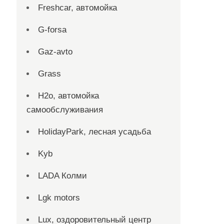
Freshcar, автомойка
G-forsa
Gaz-avto
Grass
H2o, автомойка
самообслуживания
HolidayPark, лесная усадьба
Kyb
LADA Колми
Lgk motors
Lux, оздоровительный центр