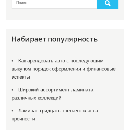
а
п
и
с
я
Набирает популярность
м
Как арендовать авто с последующим
выкупом порядок оформления и финансовые
аспекты
Широкий ассортимент ламината
различных коллекций
Ламинат тридцать третьего класса
прочности