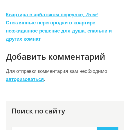
Н
Квартира в арбатском переулке, 75 м²
а
Стеклянные перегородки в квартире:
неожиданное решение для душа, спальни и
в
других комнат
и
г
Добавить комментарий
а
ц
Для отправки комментария вам необходимо
авторизоваться
.
и
я
п
о
Поиск по сайту
з