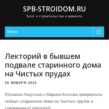
П
SPB-STROIDOM.RU
р
Блог о строительстве и ремонте
о
м
о
Меню
т
а
т
Лекторий в бывшем
ь
подвале старинного дома
к
на Чистых прудах
с
о
28 ЯНВАРЯ 2024
д
е
Юлианна Никулина и Марина Козлова превратили
р
подвал старинного дома на Чистых прудах в
ж
современный лекторий.