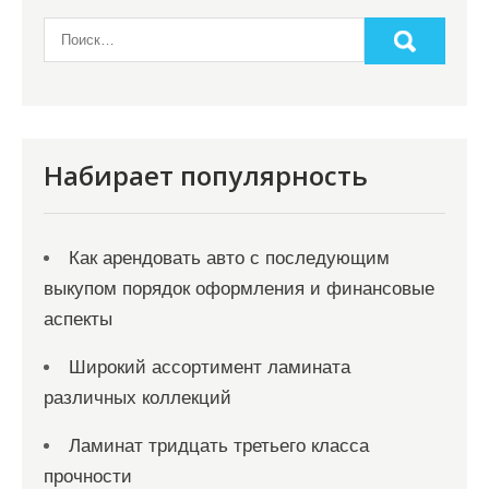
а
п
и
с
я
Набирает популярность
м
Как арендовать авто с последующим
выкупом порядок оформления и финансовые
аспекты
Широкий ассортимент ламината
различных коллекций
Ламинат тридцать третьего класса
прочности