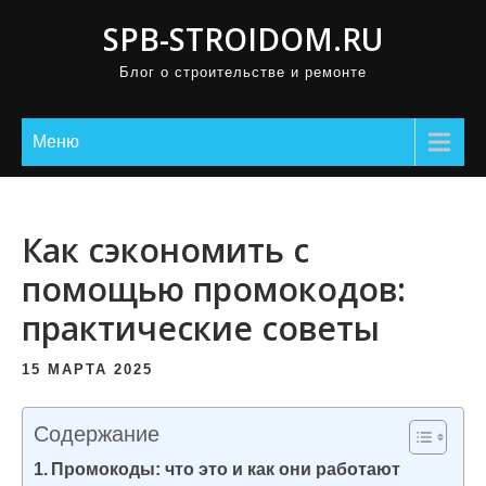
П
SPB-STROIDOM.RU
р
Блог о строительстве и ремонте
о
м
о
Меню
т
а
т
Как сэкономить с
ь
помощью промокодов:
к
практические советы
с
о
15 МАРТА 2025
д
е
Содержание
р
Промокоды: что это и как они работают
ж