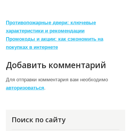
Н
Противопожарные двери: ключевые
а
характеристики и рекомендации
Промокоды и акции: как сэкономить на
в
покупках в интернете
и
г
Добавить комментарий
а
ц
Для отправки комментария вам необходимо
авторизоваться
.
и
я
п
о
Поиск по сайту
з