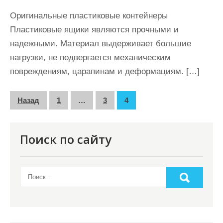
Оригинальные пластиковые контейнеры
Пластиковые ящики являются прочными и
надежными. Материал выдерживает большие
нагрузки, не подвергается механическим
повреждениям, царапинам и деформациям. […]
П
Назад
1
…
3
4
а
г
Поиск по сайту
и
н
а
ц
и