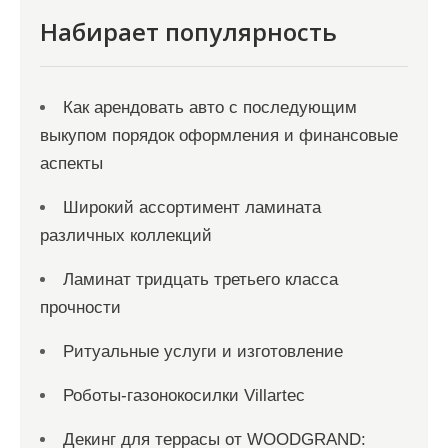
я
Набирает популярность
з
а
Как арендовать авто с последующим
п
выкупом порядок оформления и финансовые
и
аспекты
с
Широкий ассортимент ламината
е
различных коллекций
й
Ламинат тридцать третьего класса
прочности
Ритуальные услуги и изготовление
Роботы-газонокосилки Villartec
Декинг для террасы от WOODGRAND: