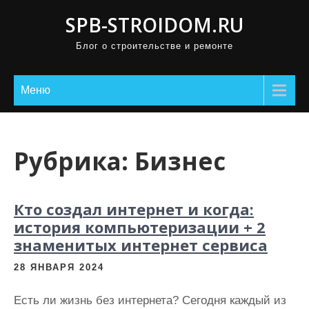
П
SPB-STROIDOM.RU
р
Блог о строительстве и ремонте
о
м
о
Меню
т
а
т
Рубрика:
Бизнес
ь
к
с
Кто создал интернет и когда:
о
история компьютеризации + 2
д
знаменитых интернет сервиса
е
28 ЯНВАРЯ 2024
р
ж
Есть ли жизнь без интернета? Сегодня каждый из