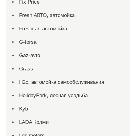
Fix Price
Fresh АВТО, автомойка
Freshcar, автомойка
G-forsa
Gaz-avto
Grass
H2o, автомойка самообслуживания
HolidayPark, лесная усадьба
Kyb
LADA Колми
Lgk motors