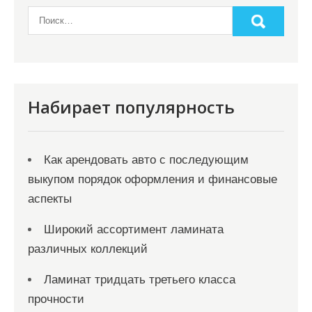
н
а
ц
и
я
Набирает популярность
з
а
Как арендовать авто с последующим
п
выкупом порядок оформления и финансовые
и
аспекты
с
Широкий ассортимент ламината
е
различных коллекций
й
Ламинат тридцать третьего класса
прочности