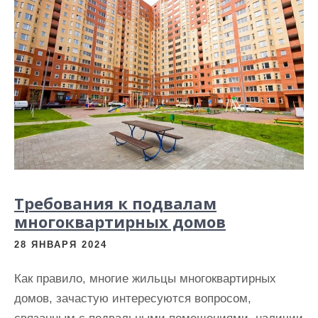
и
м
о
м
у
Требования к подвалам
многоквартирных домов
28 ЯНВАРЯ 2024
Как правило, многие жильцы многоквартирных
домов, зачастую интересуются вопросом,