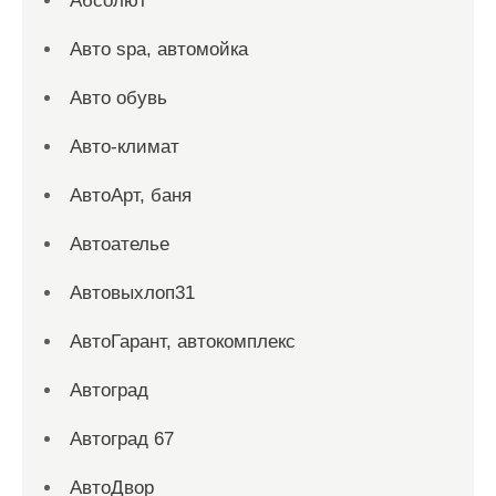
Абсолют
Авто spa, автомойка
Авто обувь
Авто-климат
АвтоАрт, баня
Автоателье
Автовыхлоп31
АвтоГарант, автокомплекс
Автоград
Автоград 67
АвтоДвор